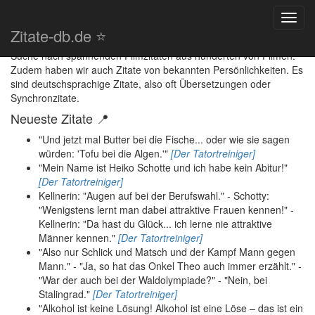
Filmzitate auf Zitate-db.de
Toggl
Zitate-db.de ⭐️
navig
Suche nach spannenden Filmzitaten aus hunderten von Filmen.
Zudem haben wir auch Zitate von bekannten Persönlichkeiten. Es
sind deutschsprachige Zitate, also oft Übersetzungen oder
Synchronzitate.
Neueste Zitate 📍
"Und jetzt mal Butter bei die Fische... oder wie sie sagen
würden: 'Tofu bei die Algen.'"
[Der Tatortreiniger]
"Mein Name ist Heiko Schotte und ich habe kein Abitur!"
[Der Tatortreiniger]
Kellnerin: "Augen auf bei der Berufswahl." - Schotty:
"Wenigstens lernt man dabei attraktive Frauen kennen!" -
Kellnerin: "Da hast du Glück... ich lerne nie attraktive
Männer kennen."
[Der Tatortreiniger]
"Also nur Schlick und Matsch und der Kampf Mann gegen
Mann." - "Ja, so hat das Onkel Theo auch immer erzählt." -
"War der auch bei der Waldolympiade?" - "Nein, bei
Stalingrad."
[Der Tatortreiniger]
"Alkohol ist keine Lösung! Alkohol ist eine Löse – das ist ein