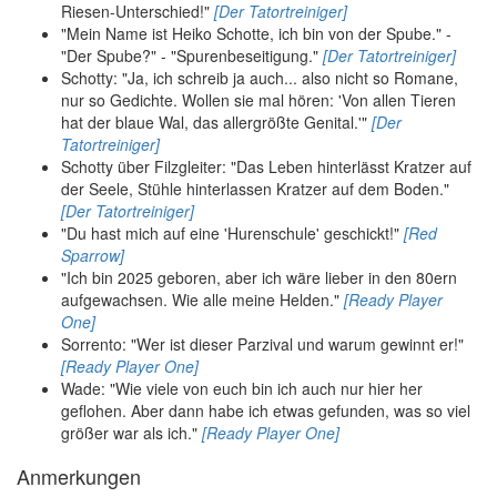
Riesen-Unterschied!"
[Der Tatortreiniger]
"Mein Name ist Heiko Schotte, ich bin von der Spube." -
"Der Spube?" - "Spurenbeseitigung."
[Der Tatortreiniger]
Schotty: "Ja, ich schreib ja auch... also nicht so Romane,
nur so Gedichte. Wollen sie mal hören: 'Von allen Tieren
hat der blaue Wal, das allergrößte Genital.'"
[Der
Tatortreiniger]
Schotty über Filzgleiter: "Das Leben hinterlässt Kratzer auf
der Seele, Stühle hinterlassen Kratzer auf dem Boden."
[Der Tatortreiniger]
"Du hast mich auf eine 'Hurenschule' geschickt!"
[Red
Sparrow]
"Ich bin 2025 geboren, aber ich wäre lieber in den 80ern
aufgewachsen. Wie alle meine Helden."
[Ready Player
One]
Sorrento: "Wer ist dieser Parzival und warum gewinnt er!"
[Ready Player One]
Wade: "Wie viele von euch bin ich auch nur hier her
geflohen. Aber dann habe ich etwas gefunden, was so viel
größer war als ich."
[Ready Player One]
Anmerkungen