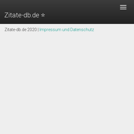
Vanessa Hudgens - Zitate
Toggl
Zitate-db.de ⭐️
navig
"Wenn man von den Paparazzi verfolgt wird, hat man es
geschafft."
Zitate-db.de 2020 |
Impressum und Datenschutz