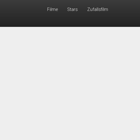
Filme
Stars
Zufallsfilm
orgt!"