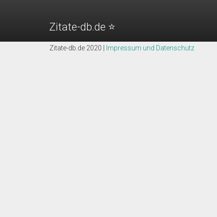
Reese Witherspoon - Zitate
"Wenn die Kinder etwa neun Jahre alt sind, wirst d
Zitate-db.de ⭐️
"Auf Filmsets kümmere ich mich in erster Linie u
Zitate-db.de 2020 |
Impressum und Datenschutz