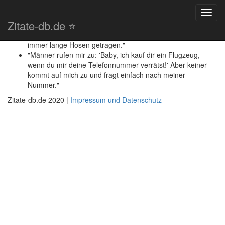
Megan Fox - Zitate
Toggl
Zitate-db.de ⭐️
navig
"Als ich nach L.A. gezogen bin, habe ich nicht einmal genug
Geld gehabt um mir Rasierklingen zu kaufen. Also habe ich
immer lange Hosen getragen."
"Männer rufen mir zu: 'Baby, ich kauf dir ein Flugzeug,
wenn du mir deine Telefonnummer verrätst!' Aber keiner
kommt auf mich zu und fragt einfach nach meiner
Nummer."
Zitate-db.de 2020 |
Impressum und Datenschutz