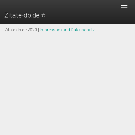
Kim Wilde - Zitate
Toggl
Zitate-db.de ⭐️
navig
"Männer sind wie Krokodile. Sie wollen ständig gefüttert
werden und die ganze Kraft steckt im Schwanz."
Zitate-db.de 2020 |
Impressum und Datenschutz