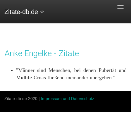
Toggl
Zitate-db.de ⭐️
navig
Anke Engelke - Zitate
"Männer sind Menschen, bei denen Pubertät und
Midlife-Crisis fließend ineinander übergehen."
Zitate-db.de 2020 |
Impressum und Datenschutz