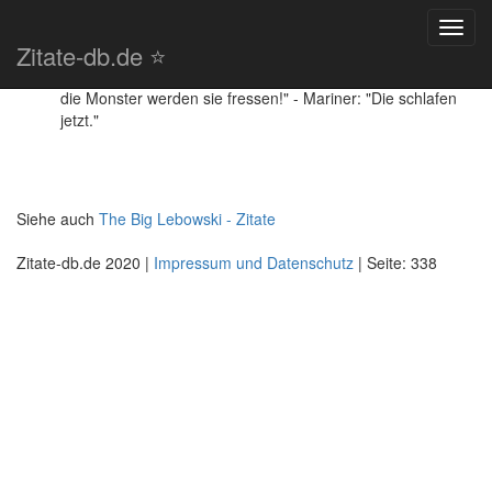
Waterworld (1995) - Zitate
Toggl
Zitate-db.de ⭐️
navig
"Steht nicht so saublöd herum. Tötet irgend etwas!"
Mariner: "Ich bringe ihr das Schwimmen bei." - Helen: "Aber
die Monster werden sie fressen!" - Mariner: "Die schlafen
jetzt."
Siehe auch
The Big Lebowski - Zitate
Zitate-db.de 2020 |
Impressum und Datenschutz
| Seite: 338