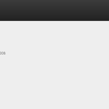
1998) - Zitate
 erschießen."
"
 308