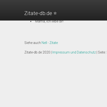
Waterboy - Der Typ mit dem Wasserschaden (
"Entschuldigt mich bitte, ich muss mich mal eben
Zitate-db.de ⭐️
"Ich nehme ein Scotch mit Wasser, ohne Scotch.
"Mama, ich liebe dir!"
Siehe auch
Nell - Zitate
Zitate-db.de 2020 |
Impressum und Datenschutz
| Seite: