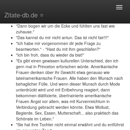
Spanglish (2004) - Zitate
Toggl
Zitate-db.de ⭐️
navig
"Ich bin die Tochter meiner Mutter!"
"Lass und so lange reden bis uns schlecht wird."
"Dann bogen wir um die Ecke und fühlten uns fast wie
zuhause."
"Das kannst du mir nicht antun. Das ist nicht fair!!!"
"Ich habe mir vorgenommen dir jede Frage zu
beantworten." - "Hast du mit ihm geschlafen?"
"Ich bin froh, dass du wieder da bist!"
"Es gibt einen gewissen kulturellen Unterschied, den ich
gern mal in Princeton erforschen würde. Amerikanische
Frauen denken über ihr Gewicht etwa genauso wie
lateinamerikanische Frauen. Alle haben den Wunsch nach
behaglicher Fülle. Und wenn dieser Wunsch durch Mode
unterdrückt wird und mit Entbehrung reagiert, dann
bekommen diätfixierte, übertrainierte amerikanische
Frauen Angst vor allem, was mit Kurvenreichtum in
Verbindung gebracht werden könnte. Etwa Wollust,
Begierde, Sex, Essen, Mutterschaft... also praktisch das
Schönste im Leben."
"Sie hat ihre Tochter nicht einmal erwähnt und du entführst