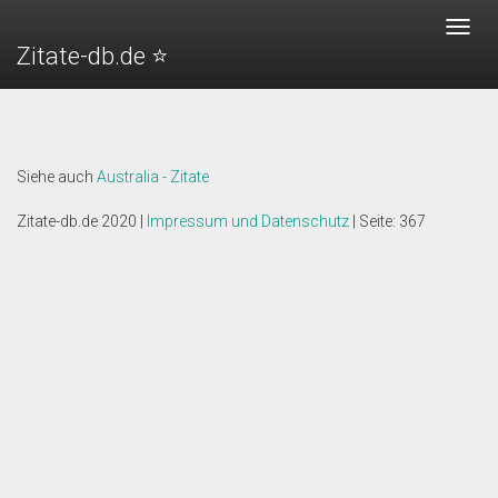
Crimson Tide (1995) - Zitate
Toggl
Zitate-db.de ⭐️
navig
"Wir sind hier, um die Demokratie zu erhalten, wir praktizieren
sie nicht."
Siehe auch
Australia - Zitate
Zitate-db.de 2020 |
Impressum und Datenschutz
| Seite: 367