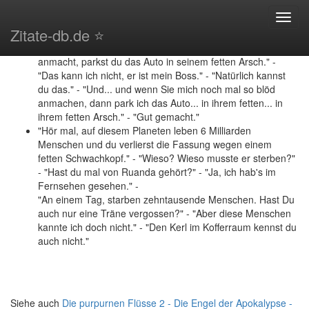
Collateral (2004) - Zitate
Toggl
Zitate-db.de ⭐️
navig
"Sag ihm, er ist ein Arschloch." - "Sie sind ein Arschloch." -
"Gut und nun sag ihm, wenn er dich noch mal so blöd
anmacht, parkst du das Auto in seinem fetten Arsch." -
"Das kann ich nicht, er ist mein Boss." - "Natürlich kannst
du das." - "Und... und wenn Sie mich noch mal so blöd
anmachen, dann park ich das Auto... in ihrem fetten... in
ihrem fetten Arsch." - "Gut gemacht."
"Hör mal, auf diesem Planeten leben 6 Milliarden
Menschen und du verlierst die Fassung wegen einem
fetten Schwachkopf." - "Wieso? Wieso musste er sterben?"
- "Hast du mal von Ruanda gehört?" - "Ja, ich hab's im
Fernsehen gesehen." -
"An einem Tag, starben zehntausende Menschen. Hast Du
auch nur eine Träne vergossen?" - "Aber diese Menschen
kannte ich doch nicht." - "Den Kerl im Kofferraum kennst du
auch nicht."
Siehe auch
Die purpurnen Flüsse 2 - Die Engel der Apokalypse -