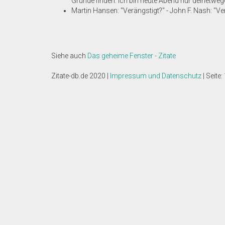
Gründe finden. Ich bin heute Abend nur deinetwegen
Martin Hansen: "Verängstigt?" - John F. Nash: "Ver
Siehe auch
Das geheime Fenster - Zitate
Zitate-db.de 2020 |
Impressum und Datenschutz
| Seite: