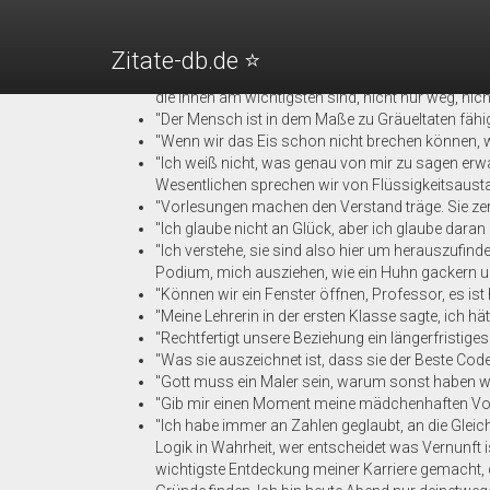
A Beautiful Mind (2001) - Zitate
"Wenn die Realität sich gegen dich verschworen ha
Zitate-db.de ⭐️
"Das ist der Albtraum bei der Schizophrenie. Nich
die ihnen am wichtigsten sind, nicht nur weg, nich
"Der Mensch ist in dem Maße zu Gräueltaten fähig
"Wenn wir das Eis schon nicht brechen können, w
"Ich weiß nicht, was genau von mir zu sagen erwa
Wesentlichen sprechen wir von Flüssigkeitsausta
"Vorlesungen machen den Verstand träge. Sie zers
"Ich glaube nicht an Glück, aber ich glaube dara
"Ich verstehe, sie sind also hier um herauszufin
Podium, mich ausziehen, wie ein Huhn gackern un
"Können wir ein Fenster öffnen, Professor, es ist
"Meine Lehrerin in der ersten Klasse sagte, ich h
"Rechtfertigt unsere Beziehung ein längerfristig
"Was sie auszeichnet ist, dass sie der Beste Cod
"Gott muss ein Maler sein, warum sonst haben wi
"Gib mir einen Moment meine mädchenhaften Vors
"Ich habe immer an Zahlen geglaubt, an die Gleich
Logik in Wahrheit, wer entscheidet was Vernunft
wichtigste Entdeckung meiner Karriere gemacht, 