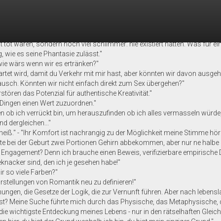
t, ist nichts mehr sicher."
t zu wissen, was wahr ist. Stellen sie sich vor, sie würden plötzlich erf
t tot wären, sondern noch viel schlimmer: nie existiert hätten. Was für e
, wie es seine Phantasie zulässt."
ie wärs wenn wir es ertränken?"
rtet wird, damit du Verkehr mit mir hast, aber könnten wir davon ausgeh
usch. Könnten wir nicht einfach direkt zum Sex übergehen?"
tören das Potenzial für authentische Kreativität."
n Dingen einen Wert zuzuordnen."
den ob ich verrückt bin, um herauszufinden ob ich alles vermasseln würde
d dergleichen..."
 heiß." - "Ihr Komfort ist nachrangig zu der Möglichkeit meine Stimme hör
ätte bei der Geburt zwei Portionen Gehirn abbekommen, aber nur ne halbe 
es Engagement? Denn ich brauche einen Beweis, verifizierbare empirische 
eknacker sind, den ich je gesehen habe!"
r so viele Farben?"
tellungen von Romantik neu zu definieren!"
ungen, die Gesetze der Logik, die zur Vernunft führen. Aber nach lebensla
 ist? Meine Suche führte mich durch das Physische, das Metaphysische,
die wichtigste Entdeckung meines Lebens - nur in den rätselhaften Glei