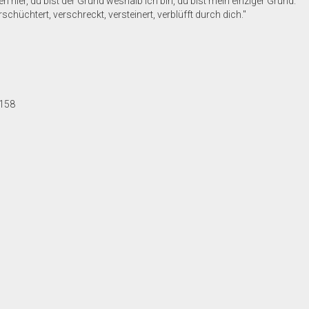
 hier, du bist der Grund weshalb ich bin, du bist mein einziger Grund."
schüchtert, verschreckt, versteinert, verblüfft durch dich."
 158