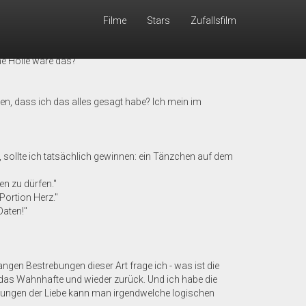
Filme
Stars
Zufallsfilm
ahren, dass die Menschen und die Orte und die Momente,
ine Hölle wäre das?"
en, dass ich das alles gesagt habe? Ich mein im
, sollte ich tatsächlich gewinnen: ein Tänzchen auf dem
en zu dürfen."
Portion Herz."
Daten!"
ngen Bestrebungen dieser Art frage ich - was ist die
 das Wahnhafte und wieder zurück. Und ich habe die
chungen der Liebe kann man irgendwelche logischen